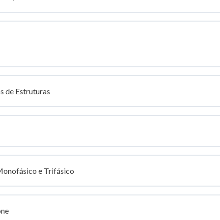
os de Estruturas
onofásico e Trifásico
one