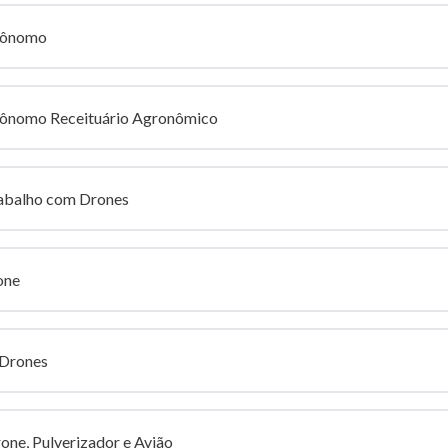
grônomo
rônomo Receituário Agronômico
rabalho com Drones
one
 Drones
one, Pulverizador e Avião