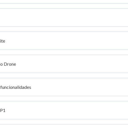
ite
do Drone
 funcionalidades
 P1