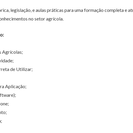
rica, legislação, e aulas práticas para uma formação completa e at
conhecimentos no setor agrícola.
o:
 Agrícolas;
vidade;
reta de Utilizar;
ra Aplicação;
ftware);
rone;
nto;
;